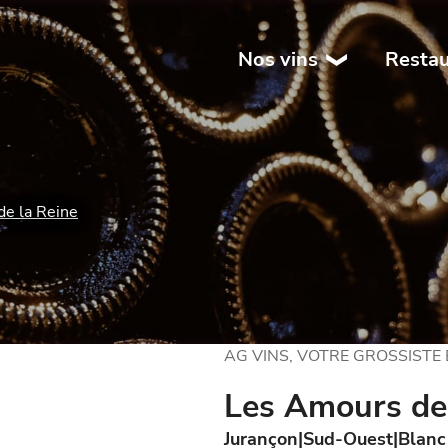
Nos vins
Restau
e la Reine
AG VINS, VOTRE GROSSISTE
Les Amours de 
Jurançon
Sud-Ouest
Blanc