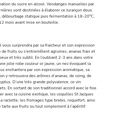
mation du sucre en alcool. Vendanges manuelles par
rnières sont destinées à élaborer ce Jurançon doux.
 débourbage statique puis fermentation à 18-20°C.
 12 mois avant mise en bouteille.
 vous surprendra par sa fraicheur et son expression
 de fruits ou s’entremêlent agrumes, ananas frais et
ieux et très subtil. En l’oubliant 2-3 ans dans votre
une jolie robe couleur or jaune, un nez évoquant la
ous enchantera par son expression aromatique, sa
: on y retrouvera des arômes d’ananas, de coing, de
alyptus. D’une très grande polyvalence, ce vin
s. En sortant de son traditionnel accord avec le foie
 avec la cuisine exotique, les coquilles St Jacques
la raclette, les fromages type brebis, roquefort, ainsi
tarte aux fruits ou tout simplement à l’apéritif.