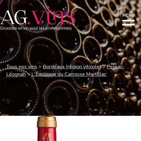
MENU
Grossiste en vin pour les professionnels
Tous nos vins
Bordeaux (région viticole)
Pessac-
Léognan
L'Équipage du Carrosse Martillac