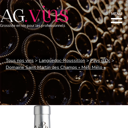
MENU
Grossiste en vin pour les professionnels
Tous nos vins
Languedoc-Roussillon
Pays d'Oc
Domaine Saint Martin des Champs « Méli Mélo »