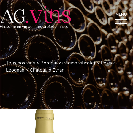
MENU
Grossiste en vin pour les professionnels
Tous nos vins
Bordeaux (région viticole)
Pessac-
Léognan
Château d'Eyran