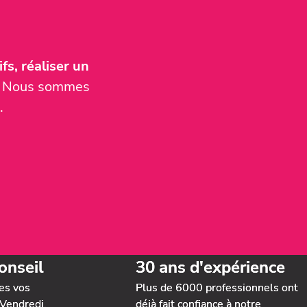
fs, réaliser un
er. Nous sommes
.
onseil
30 ans d'expérience
es vos
Plus de 6000 professionnels ont
Vendredi,
déjà fait confiance à notre