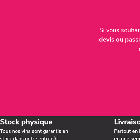
Si vous souha
devis ou pas
Stock physique
Livrais
Tous nos vins sont garantis en
Partout en 
stock dans notre entrepôt.
en une sema