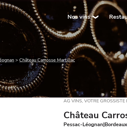
Nos vins
Restau
éognan
Château Carrosse Martillac
AG VINS, VOTRE GROSSISTE
Château Carros
Pessac-Léognan
Bordeau