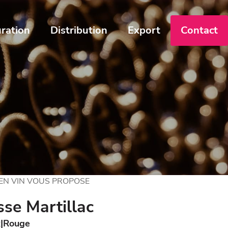
ration
Distribution
Export
Contact
 EN VIN VOUS PROPOSE
se Martillac
x
Rouge