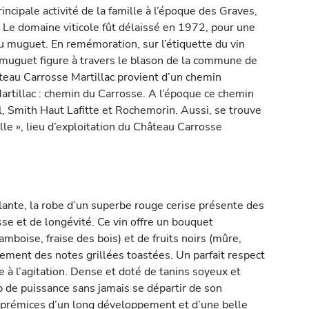
rincipale activité de la famille à l’époque des Graves,
 Le domaine viticole fût délaissé en 1972, pour une
 du muguet. En remémoration, sur l’étiquette du vin
 muguet figure à travers le blason de la commune de
âteau Carrosse Martillac provient d’un chemin
rtillac : chemin du Carrosse. A l’époque ce chemin
l, Smith Haut Lafitte et Rochemorin. Aussi, se trouve
alle », lieu d’exploitation du Château Carrosse
lante, la robe d’un superbe rouge cerise présente des
sse et de longévité. Ce vin offre un bouquet
mboise, fraise des bois) et de fruits noirs (mûre,
lement des notes grillées toastées. Un parfait respect
fie à l’agitation. Dense et doté de tanins soyeux et
p de puissance sans jamais se départir de son
, prémices d’un long développement et d’une belle